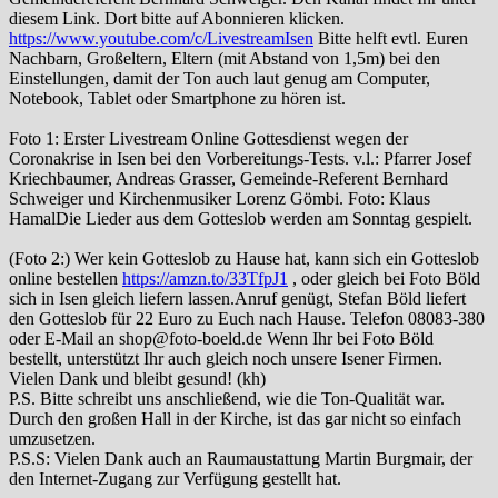
diesem Link. Dort bitte auf Abonnieren klicken.
https://www.youtube.com/c/LivestreamIsen
Bitte helft evtl. Euren
Nachbarn, Großeltern, Eltern (mit Abstand von 1,5m) bei den
Einstellungen, damit der Ton auch laut genug am Computer,
Notebook, Tablet oder Smartphone zu hören ist.
Foto 1: Erster Livestream Online Gottesdienst wegen der
Coronakrise in Isen bei den Vorbereitungs-Tests. v.l.: Pfarrer Josef
Kriechbaumer, Andreas Grasser, Gemeinde-Referent Bernhard
Schweiger und Kirchenmusiker Lorenz Gömbi. Foto: Klaus
HamalDie Lieder aus dem Gotteslob werden am Sonntag gespielt.
(Foto 2:) Wer kein Gotteslob zu Hause hat, kann sich ein Gotteslob
online bestellen
https://amzn.to/33TfpJ1
, oder gleich bei Foto Böld
sich in Isen gleich liefern lassen.Anruf genügt, Stefan Böld liefert
den Gotteslob für 22 Euro zu Euch nach Hause. Telefon 08083-380
oder E-Mail an shop@foto-boeld.de Wenn Ihr bei Foto Böld
bestellt, unterstützt Ihr auch gleich noch unsere Isener Firmen.
Vielen Dank und bleibt gesund! (kh)
P.S. Bitte schreibt uns anschließend, wie die Ton-Qualität war.
Durch den großen Hall in der Kirche, ist das gar nicht so einfach
umzusetzen.
P.S.S: Vielen Dank auch an Raumaustattung Martin Burgmair, der
den Internet-Zugang zur Verfügung gestellt hat.