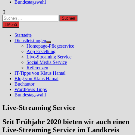
Bundestagswahl
Suchen
nach:
Menü
Startseite
Dienstleistungen
Untermenü
Homepage-Pflegeservice
anzeigen
App Erstellung
Live-Streaming Service
Social Media Service
Referenzen
IT-Tipps von Klaus Hamal
Blog von Klaus Hamal
Buchautor
WordPress Tipps
Bundestagswahl
Live-Streaming Service
Seit Frühjahr 2020 bieten wir auch einen
Live-Streaming Service im Landkreis